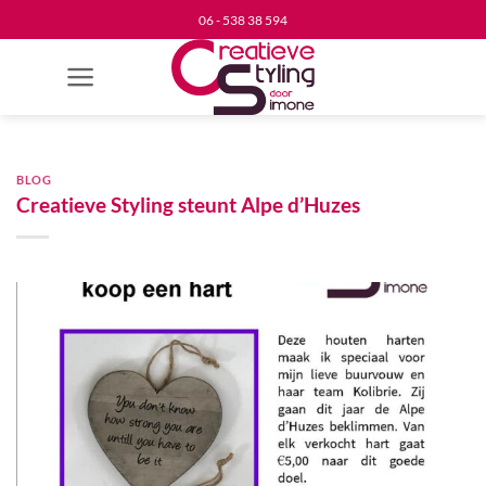
Ga
06 - 538 38 594
naar
inhoud
BLOG
Creatieve Styling steunt Alpe d’Huzes