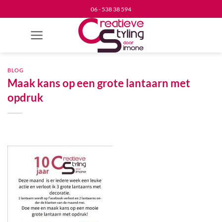
Ga
06 - 538 38 594
naar
inhoud
BLOG
Maak kans op een grote lantaarn met
opdruk