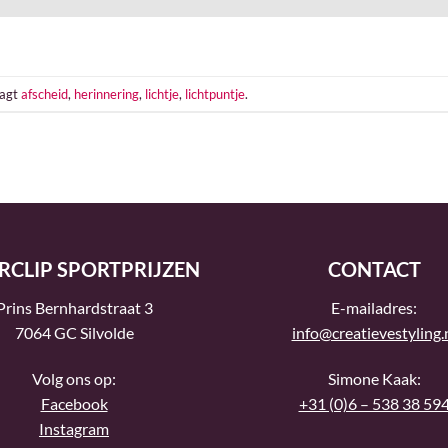
tagt
afscheid
,
herinnering
,
lichtje
,
lichtpuntje
.
RCLIP SPORTPRIJZEN
CONTACT
Prins Bernhardstraat 3
E-mailadres:
7064 GC Silvolde
info@creatievestyling.
Volg ons op:
Simone Kaak:
Facebook
+31 (0)6 – 538 38 59
Instagram