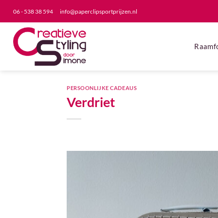
06 - 538 38 594
info@paperclipsportprijzen.nl
Raamfo
PERSOONLIJKE CADEAUS
Verdriet