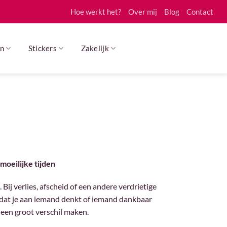
Hoe werkt het?
Over mij
Blog
Contact
n
Stickers
Zakelijk
 moeilijke tijden
ij verlies, afscheid of een andere verdrietige
n dat je aan iemand denkt of iemand dankbaar
 een groot verschil maken.