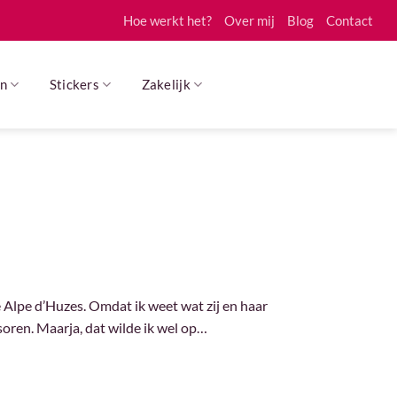
Hoe werkt het?
Over mij
Blog
Contact
n
Stickers
Zakelijk
 Alpe d’Huzes. Omdat ik weet wat zij en haar
oren. Maarja, dat wilde ik wel op…