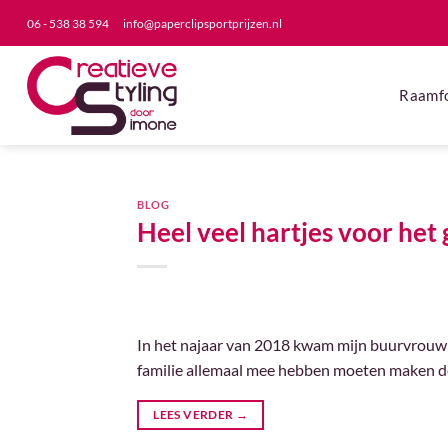
Ga
06 - 538 38 594
info@paperclipsportprijzen.nl
naar
inhoud
Raamfo
BLOG
Heel veel hartjes voor het
In het najaar van 2018 kwam mijn buurvrouw m
familie allemaal mee hebben moeten maken de 
LEES VERDER
→