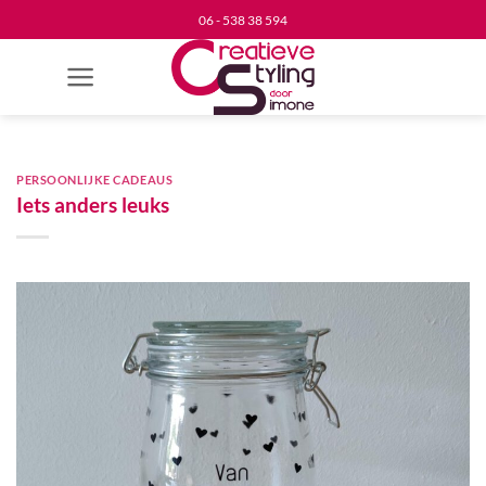
Ga
06 - 538 38 594
naar
inhoud
PERSOONLIJKE CADEAUS
Iets anders leuks