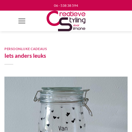
Ga
06 - 538 38 594
naar
inhoud
PERSOONLIJKE CADEAUS
Iets anders leuks