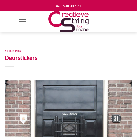
Ga
06 - 538 38 594
naar
inhoud
STICKERS
Deurstickers