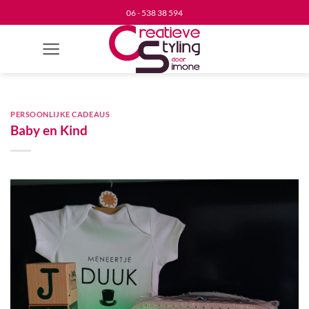
Ga
06 - 538 38 594
naar
inhoud
PERSOONLIJKE CADEAUS
Baby en Kind