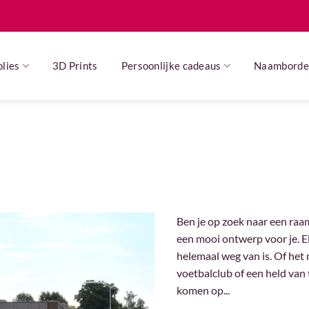
Ga
naar
inhoud
lies
3D Prints
Persoonlijke cadeaus
Naamborde
Ben je op zoek naar een raa
een mooi ontwerp voor je. E
helemaal weg van is. Of het
voetbalclub of een held van t
komen op...