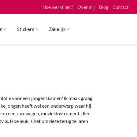
Hoe werkt het?
Over mij
Blog
Contact
n
Stickers
Zakelijk
mfolie voor een jongenskamer? Ik maak graag
lke jongen heeft wel een onderwerp waar hij
 nou een racewagen, muziekinstrument, dier,
v is. Hoe leuk is het om deze terug te laten