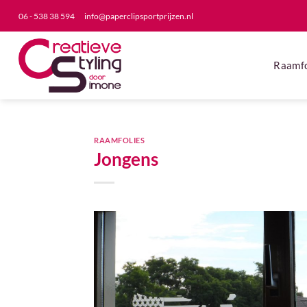
06 - 538 38 594
info@paperclipsportprijzen.nl
Raamfo
RAAMFOLIES
Jongens