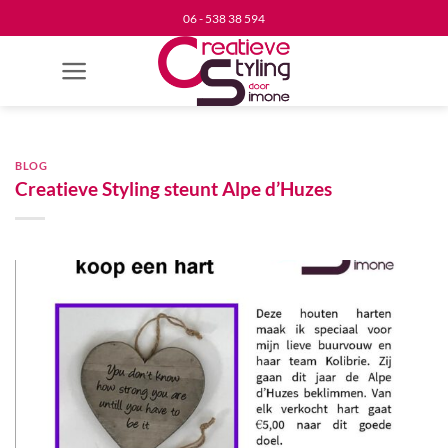
Ga
06 - 538 38 594
naar
inhoud
BLOG
Creatieve Styling steunt Alpe d’Huzes