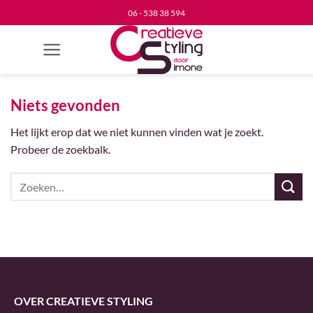
Ga
06 - 538 38 594
naar
inhoud
Niets gevonden
Het lijkt erop dat we niet kunnen vinden wat je zoekt.
Probeer de zoekbalk.
OVER CREATIEVE STYLING